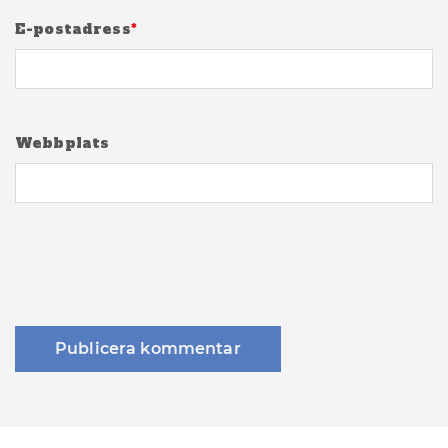
E-postadress
*
Webbplats