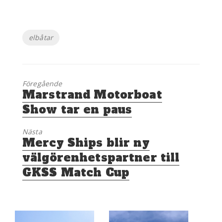
Etiketter
elbåtar
Föregående
Föregående
Marstrand Motorboat
inlägg:
Show tar en paus
Nästa
Nästa
Mercy Ships blir ny
inlägg:
välgörenhetspartner till
GKSS Match Cup