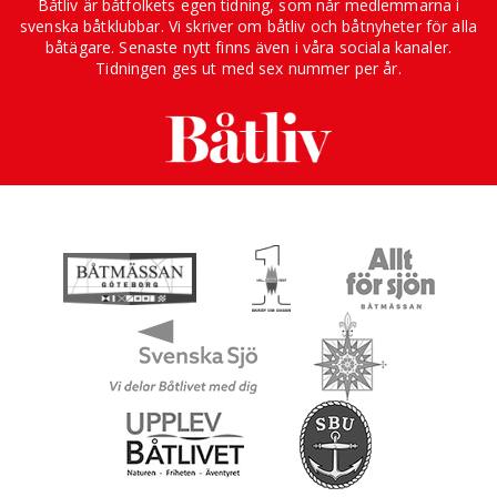
Båtliv är båtfolkets egen tidning, som når medlemmarna i
svenska båtklubbar. Vi skriver om båtliv och båtnyheter för alla
båtägare. Senaste nytt finns även i våra sociala kanaler.
Tidningen ges ut med sex nummer per år.