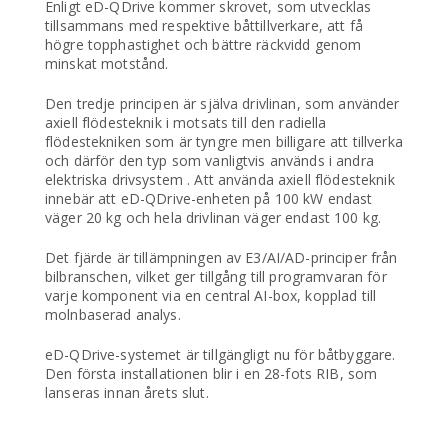
Enligt eD-QDrive kommer skrovet, som utvecklas
tillsammans med respektive båttillverkare, att få
högre topphastighet och bättre räckvidd genom
minskat motstånd.
Den tredje principen är själva drivlinan, som använder
axiell flödesteknik i motsats till den radiella
flödestekniken som är tyngre men billigare att tillverka
och därför den typ som vanligtvis används i andra
elektriska drivsystem . Att använda axiell flödesteknik
innebär att eD-QDrive-enheten på 100 kW endast
väger 20 kg och hela drivlinan väger endast 100 kg.
Det fjärde är tillämpningen av E3/AI/AD-principer från
bilbranschen, vilket ger tillgång till programvaran för
varje komponent via en central AI-box, kopplad till
molnbaserad analys.
eD-QDrive-systemet är tillgängligt nu för båtbyggare.
Den första installationen blir i en 28-fots RIB, som
lanseras innan årets slut.