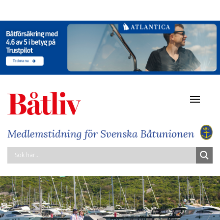
Navigat
av/på