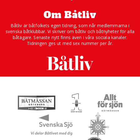
Om Båtliv
Båtliv är båtfolkets egen tidning, som når medlemmarna i
svenska båtklubbar. Vi skriver om båtliv och båtnyheter för alla
båtägare. Senaste nytt finns även i våra sociala kanaler.
Tidningen ges ut med sex nummer per år.