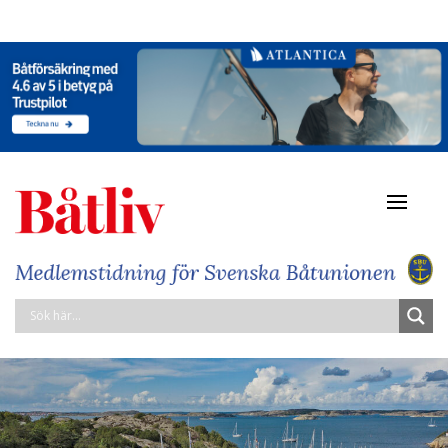
Navigat
av/på