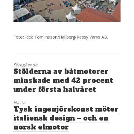
Foto: Rick Tomlinsson/Hallberg-Rassy Varvs AB.
Föregående
Föregående
Stölderna av båtmotorer
inlägg:
minskade med 42 procent
under första halvåret
Nästa
Nästa
Tysk ingenjörskonst möter
inlägg:
italiensk design – och en
norsk elmotor