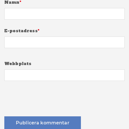
Namn
*
E-postadress
*
Webbplats