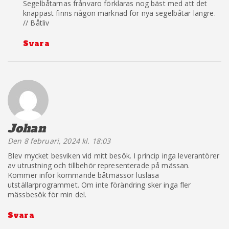
Segelbåtarnas frånvaro förklaras nog bäst med att det
knappast finns någon marknad för nya segelbåtar längre.
// Båtliv
Svara
Anti-Spam by CleanTalk
Johan
säger:
Den 8 februari, 2024 kl. 18:03
Blev mycket besviken vid mitt besök. I princip inga leverantörer
av utrustning och tillbehör representerade på mässan.
Kommer inför kommande båtmässor lusläsa
utställarprogrammet. Om inte förändring sker inga fler
mässbesök för min del.
Svara