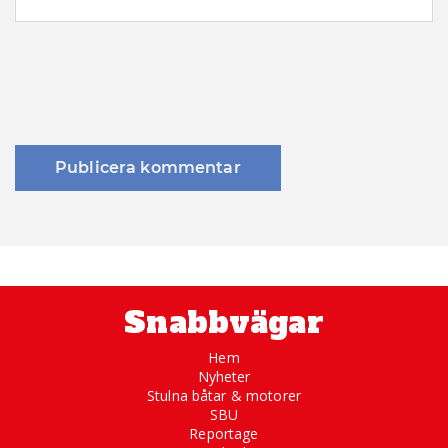
Snabbvägar
Hem
Nyheter
Stulna båtar & motorer
SBU
Reportage