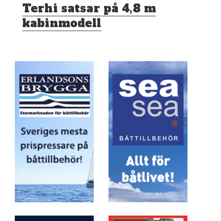
Nästa
Terhi satsar på 4,8 m
inlägg:
kabinmodell