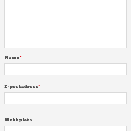
Namn
*
E-postadress
*
Webbplats