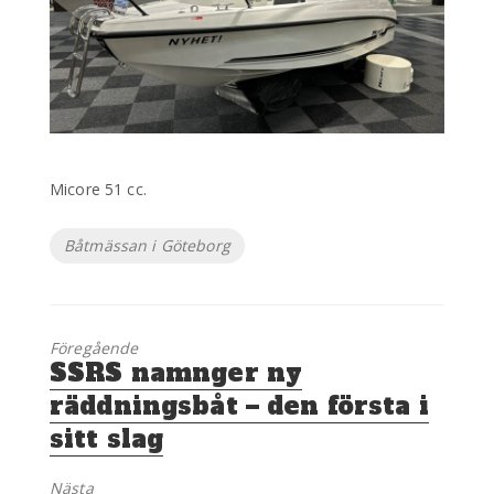
Micore 51 cc.
Etiketter
Båtmässan i Göteborg
Föregående
Föregående
SSRS namnger ny
inlägg:
räddningsbåt – den första i
sitt slag
Nästa