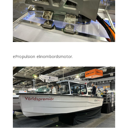
ePropulsion elinombordsmotor.