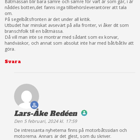
Båtmässan blir bara sämre och sämre för vart år som går, i år
nåddes botten,det fanns inga tillbehörsleverantörer att tala
om.
På segelbåtsfronten är det under all kritik.
Utbudet har minskat avsevärt på alla fronter, vi åker dit som
branschfolk till en båtmässa.
Då vill man inte se montrar med sådant som ex korvar,
handväskor, och annat som absolut inte har med båt/båtliv att
göra.
Svara
Lars-Åke Redéen
säger:
Den 5 februari, 2024 kl. 17:59
The Real Person
De intressanta nyheterna finns på motorbåtssidan och
Badge!
motorerna. Annars är det glest, som du skriver.