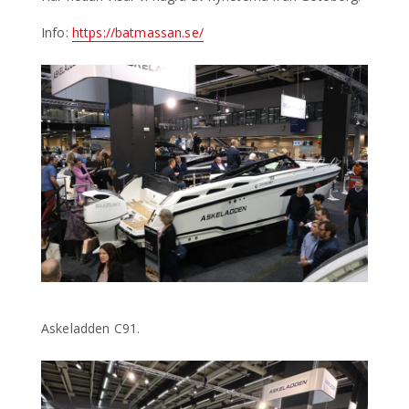
Info:
https://batmassan.se/
Askeladden C91.