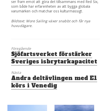
ser fram emot att göra det tillsammans med Red Six,
som både har erfarenheten av att bygga globala
varumärken och matchar oss kulturmässigt.
Bildtext: More Sailing växer snabbt och får nya
huvudägare.
Föregående
Föregående
Sjöfartsverket förstärker
inlägg:
Sveriges isbrytarkapacitet
Nästa
Nästa
Andra deltävlingen med E1
inlägg:
körs i Venedig