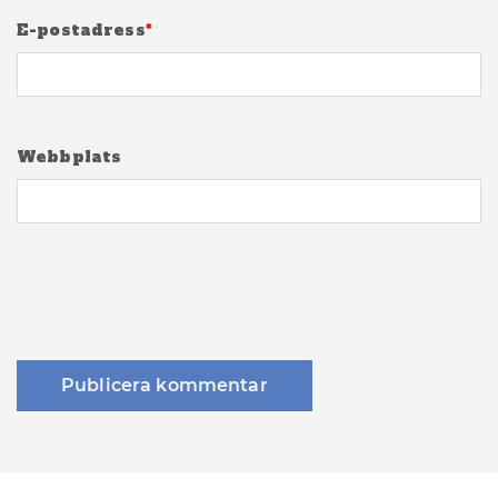
E-postadress
*
Webbplats