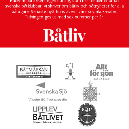
Båtliv är båtfolkets egen tidning, som når medlemmarna i
svenska båtklubbar. Vi skriver om båtliv och båtnyheter för alla
båtägare. Senaste nytt finns även i våra sociala kanaler.
Tidningen ges ut med sex nummer per år.