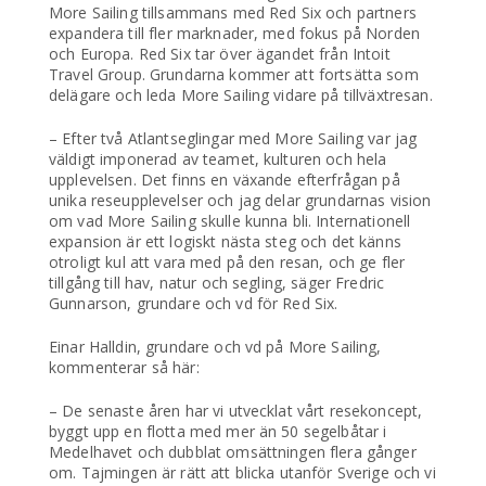
More Sailing tillsammans med Red Six och partners
expandera till fler marknader, med fokus på Norden
och Europa. Red Six tar över ägandet från Intoit
Travel Group. Grundarna kommer att fortsätta som
delägare och leda More Sailing vidare på tillväxtresan.
– Efter två Atlantseglingar med More Sailing var jag
väldigt imponerad av teamet, kulturen och hela
upplevelsen. Det finns en växande efterfrågan på
unika reseupplevelser och jag delar grundarnas vision
om vad More Sailing skulle kunna bli. Internationell
expansion är ett logiskt nästa steg och det känns
otroligt kul att vara med på den resan, och ge fler
tillgång till hav, natur och segling, säger Fredric
Gunnarson, grundare och vd för Red Six.
Einar Halldin, grundare och vd på More Sailing,
kommenterar så här:
– De senaste åren har vi utvecklat vårt resekoncept,
byggt upp en flotta med mer än 50 segelbåtar i
Medelhavet och dubblat omsättningen flera gånger
om. Tajmingen är rätt att blicka utanför Sverige och vi