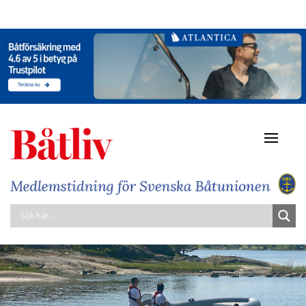
Navigat
av/på