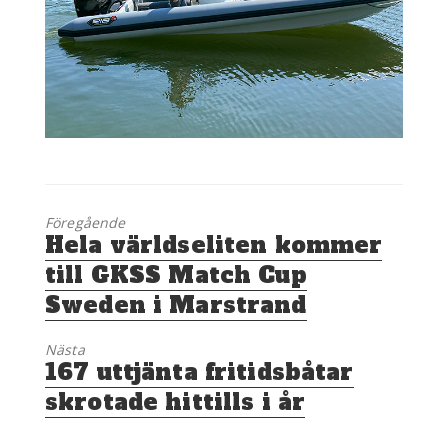
Föregående
Föregående
Hela världseliten kommer
inlägg:
till GKSS Match Cup
Sweden i Marstrand
Nästa
Nästa
167 uttjänta fritidsbåtar
inlägg:
skrotade hittills i år