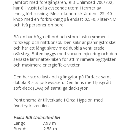
Jämfört med föregångaren, RIB Unlimited 700/702,
har 8H vuxit i alla avseende utom i termer av
energiförbrukning. Mest ekonomisk är den i 25–40
knop med en förbrukning på endast 0,5–0,7 liter/NM
och två personer ombord.
Båten har höga fribord och stora lastutrymmen i
förskepp och mittkonsol. Den saknar planingströskel
och har ett långt skrov med dubbla ventilerade
tvärsteg. Båten byggs med vacuuminjicering och den
senaste laminattekniken för att minimera byggvikten
och maximera energieffektiviteten.
Den har stora last- och gångytor på fördäck samt
dubbla 3-sits jockeysäten. Den finns med ljusgrått
soft-deck (EVA) på samtliga däcksytor.
Pontonerna är tillverkade i Orca Hypalon med
övertrycksventiler.
Fakta RIB Unlimited 8H
Längd: 7,98 m
Bredd: 2,58 m