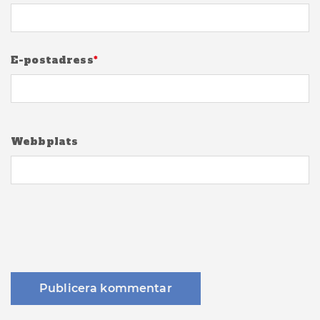
E-postadress
*
Webbplats