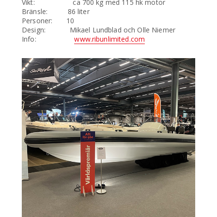
Vikt: ca 700 kg med 115 hk motor
Bränsle: 86 liter
Personer: 10
Design: Mikael Lundblad och Olle Niemer
Info:
www.ribunlimited.com