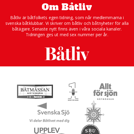
Om Båtliv
Båtliv är båtfolkets egen tidning, som når medlemmarna i
svenska båtklubbar. Vi skriver om båtliv och båtnyheter för alla
båtägare. Senaste nytt finns även i våra sociala kanaler.
Tidningen ges ut med sex nummer per år.