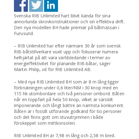
Svenska RIB Unlimited hart blivit kända för sina
annorlunda skrovkonstruktioner och sin effektiva drift.
Den nya modellen 8H hade premiär på båtmässan i
Furusund.
– RIB Unlimited har efter närmare 30 år som svensk
RIB-båtstillverkare vuxit upp och fokuserar numera
helhjärtat på att vara världsledande i termer av
energieffektivitet för planande RIB-båtar, säger
Martin Philip, vd för RIB Unlimited AB.
– Med nya RIB Unlimited 8H som är 8 m lång ligger
förbrukningen under 0,6 liter/NM i 30 knop med en
115 hk utombordare och två personer ombord. Båten
når en toppfart på hela 50 knop, vilket är särskilt
imponerande och långt bättre än närmsta konkurrent.
Båten är i fossilt utförande godkänd för tio personer
och det finns gott om stuvutrymmen i både
förskeppet som mittkonsolen.
RIB Unlimited 8H är 7,98 m lång och 2,58 m bred.