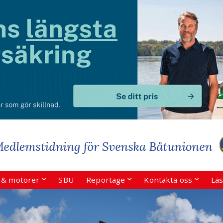
r & motorer
SBU
Reportage
Kontakta oss
Läs