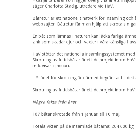
– Uttjänta båtar som ligger övergivna är ett miljöpr
säger Charlotta Stadig, utredare vid HaV.
Båtretur är ett nationellt nätverk för insamling oc
webbsajten Båtretur får man hjälp att skrota sin gam
En båt som lämnas i naturen kan läcka farliga äm
zink som skadar djur och växter i våra känsliga havs
HaV stöttar det nationella insamlingssystemet med 
Skrotning av fritidsbåtar är ett delprojekt inom Ha
redovisas i januari.
– Stödet för skrotning är därmed begränsat till dett
Skrotning av fritidsbåtar är ett delprojekt inom HaV
Några fakta från året
167 båtar skrotade från 1 januari till 10 maj.
Totala vikten på de insamlade båtarna: 204 600 kg.