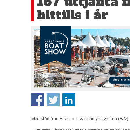
167 uttjänta f
hittills i år
Med stöd från Havs- och vattenmyndigheten (HaV) har 1