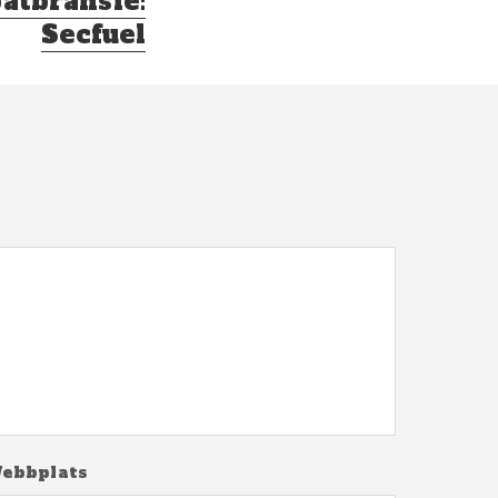
båtbränsle:
Secfuel
ebbplats