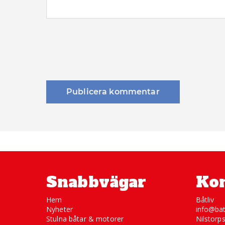
Snabbvägar
Kon
Hem
Båtliv
Nyheter
info@bat
Stulna båtar & motorer
Nilstorp