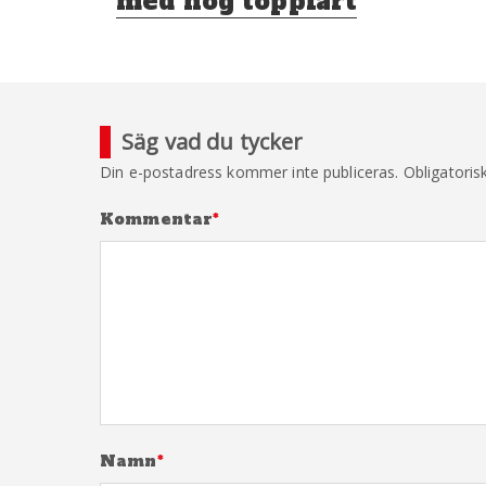
med hög toppfart
Säg vad du tycker
Din e-postadress kommer inte publiceras.
Obligatoris
Kommentar
*
Namn
*