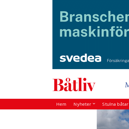
Hem
Nyheter
Stulna båta