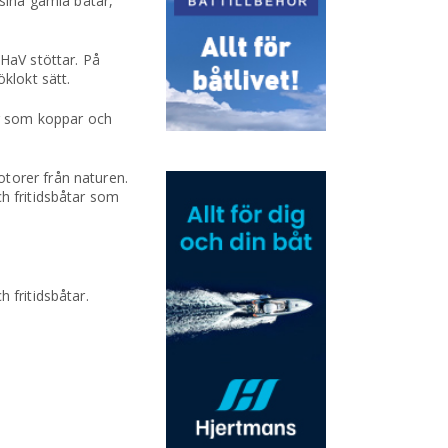
 sina gamla båtar,
 HaV stöttar. På
klokt sätt.
er som koppar och
torer från naturen.
h fritidsbåtar som
 fritidsbåtar.