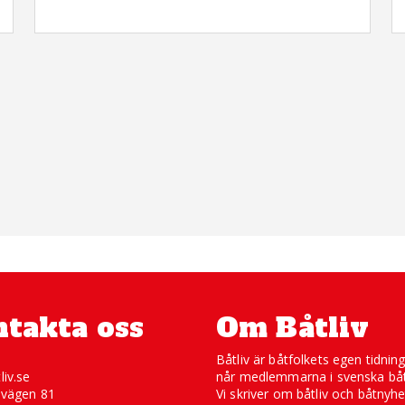
takta oss
Om Båtliv
Båtliv är båtfolkets egen tidnin
liv.se
når medlemmarna i svenska båt
svägen 81
Vi skriver om båtliv och båtnyhe