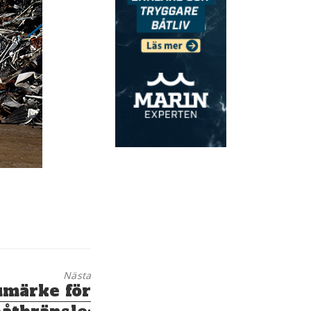
Nästa
umärke för