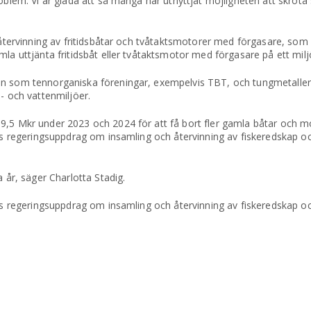
oblem. Vi är glada att så många har utnyttjat möjligheten att skrota
h återvinning av fritidsbåtar och tvåtaktsmotorer med förgasare, som
la uttjänta fritidsbåt eller tvåtaktsmotor med förgasare på ett miljö
nen som tennorganiska föreningar, exempelvis TBT, och tungmetall
- och vattenmiljöer.
9,5 Mkr under 2023 och 2024 för att få bort fler gamla båtar och mo
V:s regeringsuppdrag om insamling och återvinning av fiskeredskap oc
a år, säger Charlotta Stadig.
:s regeringsuppdrag om insamling och återvinning av fiskeredskap och