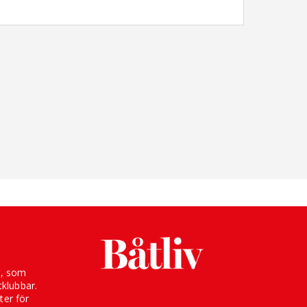
g, som
klubbar.
ter för