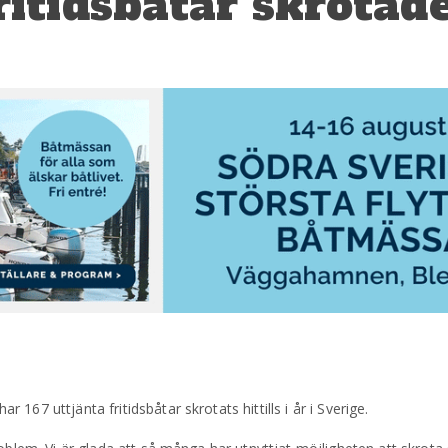
ritidsbåtar skrotad
67 uttjänta fritidsbåtar skrotats hittills i år i Sverige.