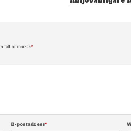
miljövänligare 
ka fält är märkta
*
E-postadress
*
W