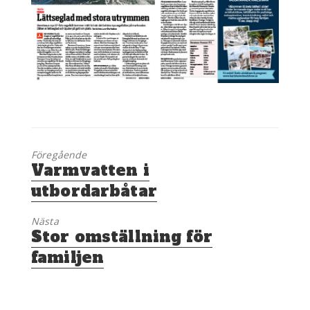
Föregående
Föregående
Varmvatten i
inlägg:
utbordarbåtar
Nästa
Nästa
Stor omställning för
inlägg:
familjen