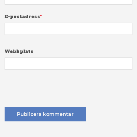
E-postadress
*
Webbplats