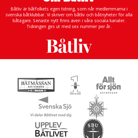
Båtliv är båtfolkets egen tidning, som når medlemmarna i
svenska båtklubbar. Vi skriver om båtliv och båtnyheter för alla
båtägare. Senaste nytt finns även i våra sociala kanaler.
Tidningen ges ut med sex nummer per år.