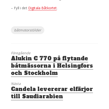
– Fyll i det
Digitala Båtkortet
.
Etiketter
båtmotorstölder
Föregående
Föregående
Alukin C 770 på flytande
inlägg:
båtmässorna i Helsingfors
och Stockholm
Nästa
Nästa
Candela levererar elfärjor
inlägg:
till Saudiarabien