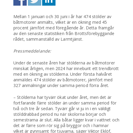
Mellan 1 januari och 30 juni i år har 474 stölder av
båtmotorer anmälts, vilket är en ökning med 45
procent jämfört med föregående år. Detta framgår
av den senaste statistiken från Brottsförebyggande
rådet, sammanställd av Larmtjänst.
Pressmeddelande:
Under de senaste åren har stölderna av båtmotorer
minskat årligen, men 2024 har inneburit ett trendbrott
med en ökning av stölderna. Under första halvåret
anmäldes 474 stölder av båtmotorer, jämfört med
327 anmälningar under samma period förra året.
– Stölderna har tyvärr ökat under året, men det är
fortfarande färre stölder än under samma period för
två och tre år sedan. Tyvärr går vi ju in i en väldigt
stölddrabbad period nu när skolorna börjar och
semestrarna är slut. Alla båtar ligger kvar i vattnet och
det är färre som rör sig på bryggor och i hamnar
vilket är gynnsamt för tjuvarna, säger Viktor Eklöf,