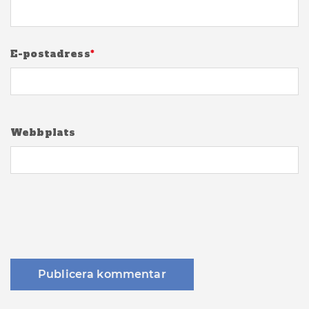
E-postadress
*
Webbplats