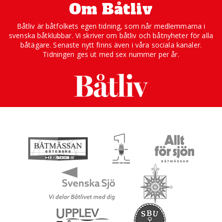
Om Båtliv
Båtliv är båtfolkets egen tidning, som når medlemmarna i
svenska båtklubbar. Vi skriver om båtliv och båtnyheter för alla
båtägare. Senaste nytt finns även i våra sociala kanaler.
Tidningen ges ut med sex nummer per år.