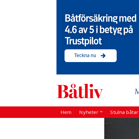
Hem
Nyheter
Stulna båta