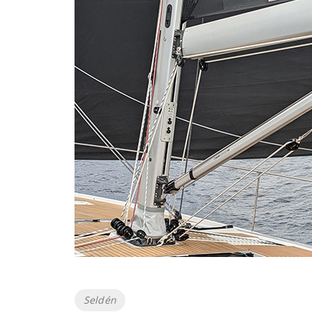
Etiketter
Seldén