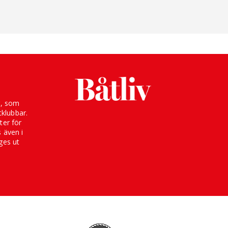
g, som
klubbar.
ter för
s även i
ges ut