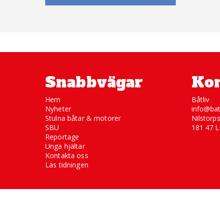
Snabbvägar
Kon
Hem
Båtliv
Nyheter
info@bat
Stulna båtar & motorer
Nilstorp
SBU
181 47 L
Reportage
Unga hjältar
Kontakta oss
Läs tidningen