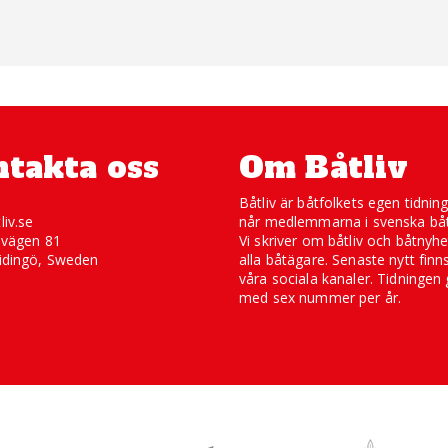
takta oss
Om Båtliv
Båtliv är båtfolkets egen tidnin
liv.se
når medlemmarna i svenska båt
svägen 81
Vi skriver om båtliv och båtnyhe
idingö, Sweden
alla båtägare. Senaste nytt finn
våra sociala kanaler. Tidningen 
med sex nummer per år.