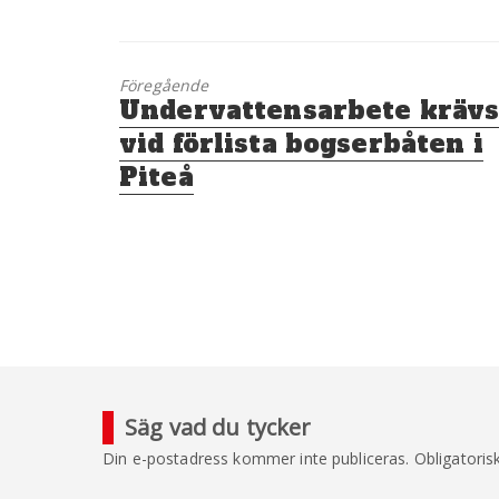
Föregående
Föregående
Undervattensarbete kräv
inlägg:
vid förlista bogserbåten i
Piteå
Säg vad du tycker
Din e-postadress kommer inte publiceras.
Obligatoris