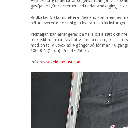
En kickstång underlättar segelhanteringen vid revnin
gasfjäder lyfter bommen vid undanvindsegling vilket 
Rodkicker 50 kompletterar Seldéns sortiment av manu
båtar levererar de vanligen hydrauliska kickstänger,
Kicktaljan kan arrangeras på flera olika sätt och m
praktiskt när man snabbt vill reducera trycket i s
med en talja utväxlad 4 gånger så får man 16 gånge
10000 N (1 ton). Pris 47 250 kr.
Info:
www.seldenmast.com