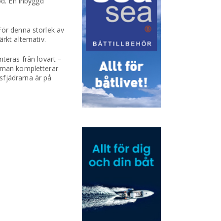
od. En inbyggd
För denna storlek av
rkt alternativ.
nteras från lovart –
m man kompletterar
sfjädrarna är på