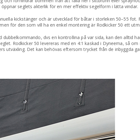
g och förhindrar bommen från att falla ner i sittbrunn eller sprayho
öppnar seglets akterlik för en mer effektiv segelform i lätta vindar.
ella kickstänger och är utvecklad för båtar i storleken 50–55 fot. 
 men för den som vill ha en enkel montering är Rodkicker 50 ett utmä
ed dubbelkommando, dvs en kontrollina på var sida, kan den alltid ha
torseglet. Rodkicker 50 levereras med en 4:1 kaskad i Dyneema, så o
rs utväxling. Det kan behövas eftersom trycket från de inbyggda ga