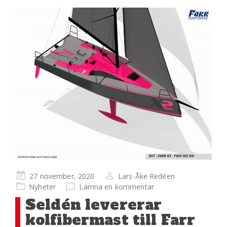
Publicerad
27 november, 2020
Lars-Åke Redéen
på
Nyheter
Lämna en kommentar
Seldén levererar
kolfibermast till Farr