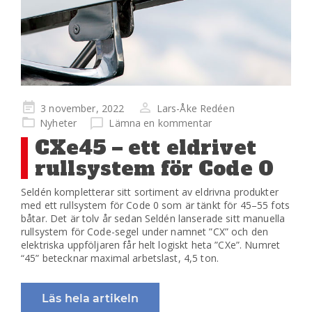
Publicerad
3 november, 2022
Lars-Åke Redéen
på
Nyheter
Lämna en kommentar
CXe45 – ett eldrivet
rullsystem för Code 0
Seldén kompletterar sitt sortiment av eldrivna produkter
med ett rullsystem för Code 0 som är tänkt för 45–55 fots
båtar. Det är tolv år sedan Seldén lanserade sitt manuella
rullsystem för Code-segel under namnet ”CX” och den
elektriska uppföljaren får helt logiskt heta ”CXe”. Numret
“45” betecknar maximal arbetslast, 4,5 ton.
Läs hela artikeln