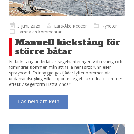
Publicerad
3 juni, 2025
Lars-Åke Redéen
Nyheter
på
Lämna en kommentar
Manuell kickstång för
större båtar
En kickstång underlättar segelhanteringen vid revning och
förhindrar bommen från att falla ner i sittbrunn eller
sprayhood. En inbyggd gasfjäder lyfter bommen vid
undanvindsegling vilket öppnar seglets akterlik för en mer
effektiv segelform i lätta vindar.
Läs hela artikeln