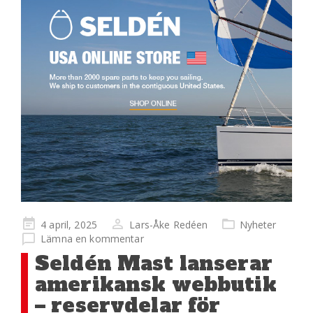
Publicerad
4 april, 2025
Lars-Åke Redéen
Nyheter
på
Lämna en kommentar
Seldén Mast lanserar
amerikansk webbutik
– reservdelar för