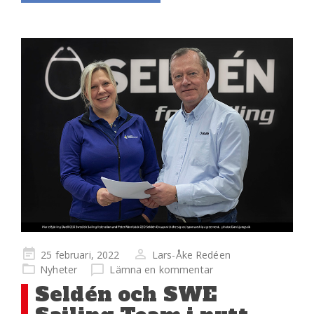
Publicerad
25 februari, 2022
Lars-Åke Redéen
på
Nyheter
Lämna en kommentar
Seldén och SWE