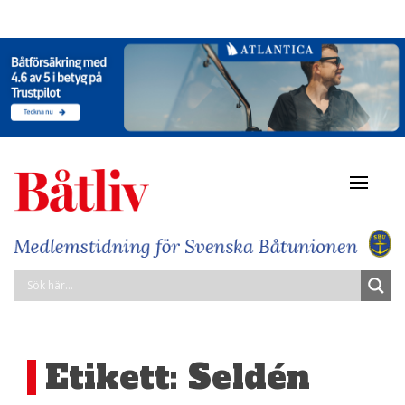
Navigat
av/på
Etikett:
Seldén