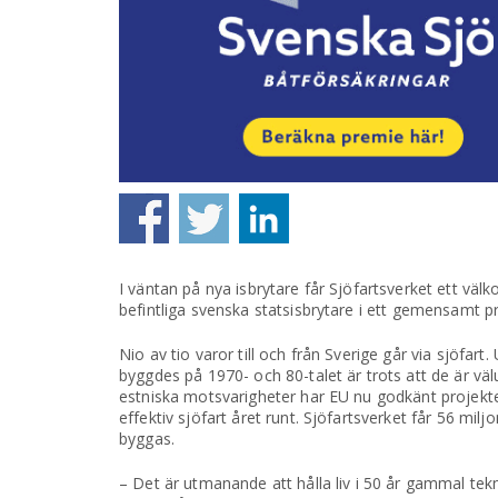
I väntan på nya isbrytare får Sjöfartsverket ett väl
befintliga svenska statsisbrytare i ett gemensamt p
Nio av tio varor till och från Sverige går via sjöfart
byggdes på 1970- och 80-talet är trots att de är vä
estniska motsvarigheter har EU nu godkänt projektet
effektiv sjöfart året runt. Sjöfartsverket får 56 milj
byggas.
– Det är utmanande att hålla liv i 50 år gammal tek