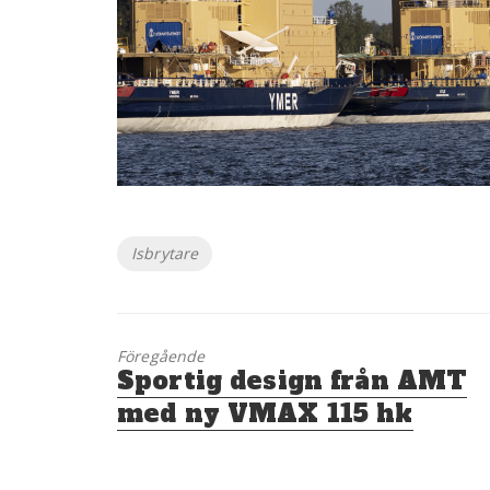
Etiketter
Isbrytare
Föregående
Föregående
Sportig design från AMT
inlägg:
med ny VMAX 115 hk