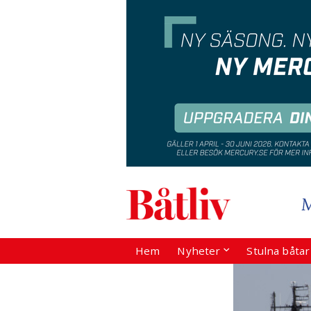
Hem
Nyheter
Stulna båta