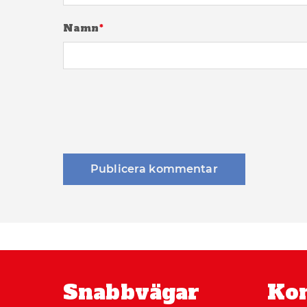
Namn
*
Snabbvägar
Kon