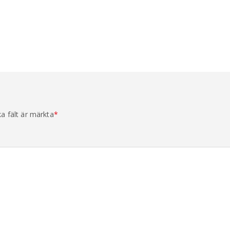
ka fält är märkta
*