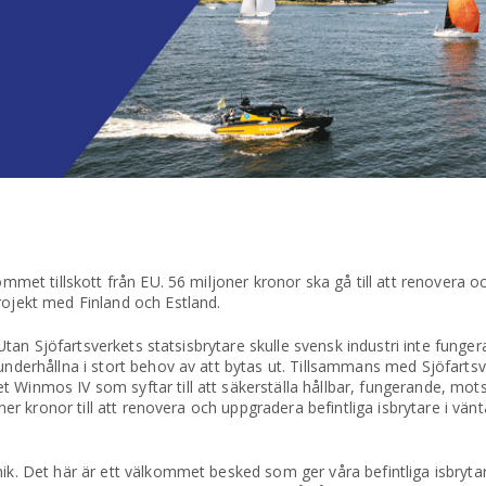
kommet tillskott från EU. 56 miljoner kronor ska gå till att renovera 
rojekt med Finland och Estland.
. Utan Sjöfartsverkets statsisbrytare skulle svensk industri inte funge
lunderhållna i stort behov av att bytas ut. Tillsammans med Sjöfarts
 Winmos IV som syftar till att säkerställa hållbar, fungerande, mot
oner kronor till att renovera och uppgradera befintliga isbrytare i vän
nik. Det här är ett välkommet besked som ger våra befintliga isbryta