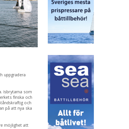
och uppgradera
ra. Isbrytarna som
verkets finska och
ståndskraftig och
tan på att nya ska
re möjlighet att