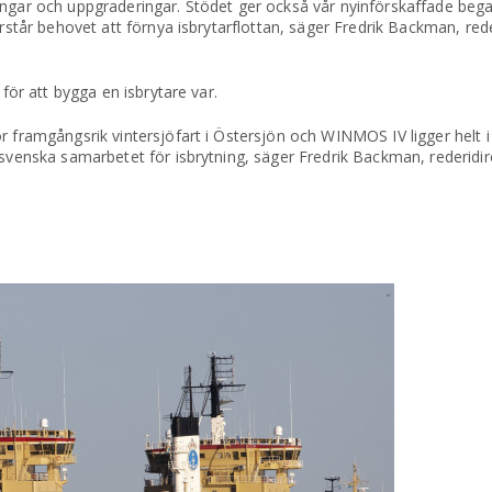
ingar och uppgraderingar. Stödet ger också vår nyinförskaffade beg
arstår behovet att förnya isbrytarflottan, säger Fredrik Backman, red
 för att bygga en isbrytare var.
r framgångsrik vintersjöfart i Östersjön och WINMOS IV ligger helt i
-svenska samarbetet för isbrytning, säger Fredrik Backman, rederidir