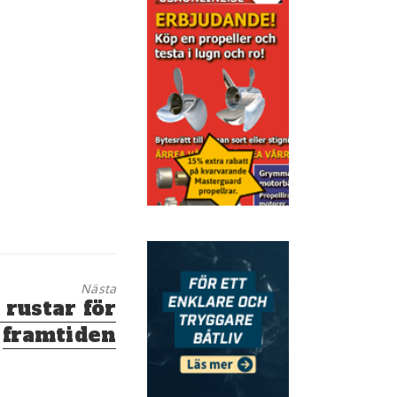
Nästa
rustar för
framtiden