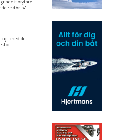
agnade isbrytare
eridirektör på
 linje med det
ektör.