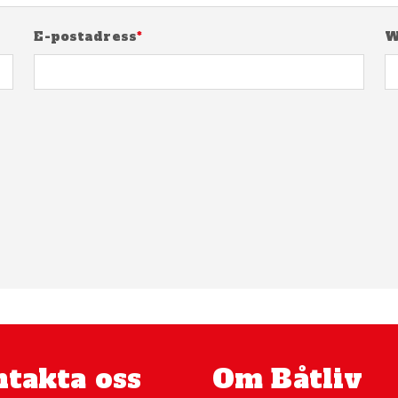
E-postadress
*
W
takta oss
Om Båtliv