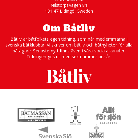
Nilstorpsvägen 81
181 47 Lidingö, Sweden
Om Båtliv
Båtliv är båtfolkets egen tidning, som når medlemmarna i
svenska båtklubbar. Vi skriver om båtliv och båtnyheter för alla
båtägare. Senaste nytt finns även i våra sociala kanaler.
Tidningen ges ut med sex nummer per år.