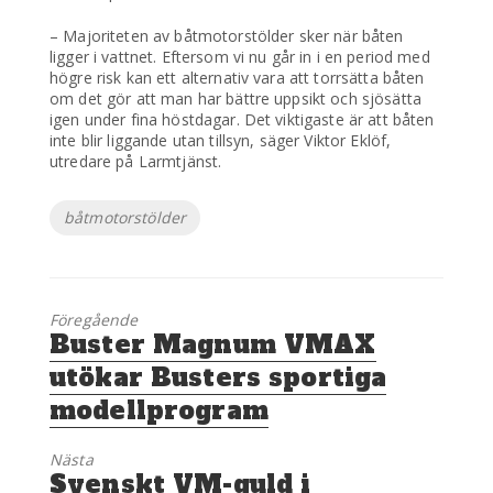
– Majoriteten av båtmotorstölder sker när båten
ligger i vattnet. Eftersom vi nu går in i en period med
högre risk kan ett alternativ vara att torrsätta båten
om det gör att man har bättre uppsikt och sjösätta
igen under fina höstdagar. Det viktigaste är att båten
inte blir liggande utan tillsyn, säger Viktor Eklöf,
utredare på Larmtjänst.
Etiketter
båtmotorstölder
Föregående
Föregående
Buster Magnum VMAX
inlägg:
utökar Busters sportiga
modellprogram
Nästa
Nästa
Svenskt VM-guld i