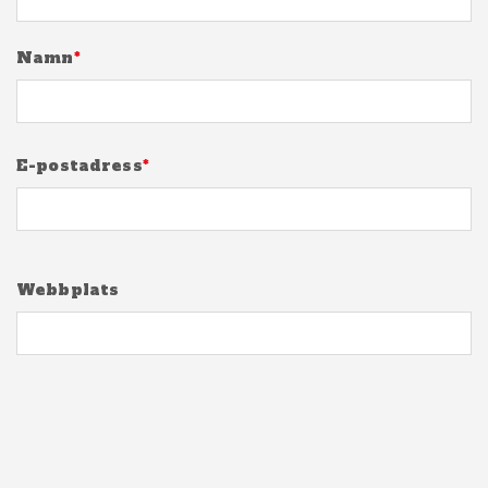
Namn
*
E-postadress
*
Webbplats