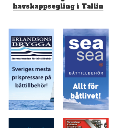
inlägg:
havskappsegling i Tallin