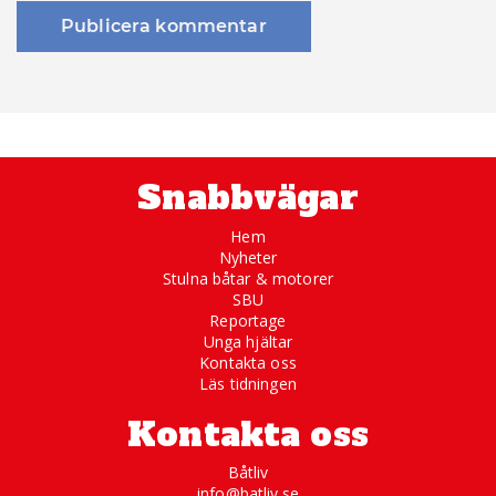
Snabbvägar
Hem
Nyheter
Stulna båtar & motorer
SBU
Reportage
Unga hjältar
Kontakta oss
Läs tidningen
Kontakta oss
Båtliv
info@batliv.se