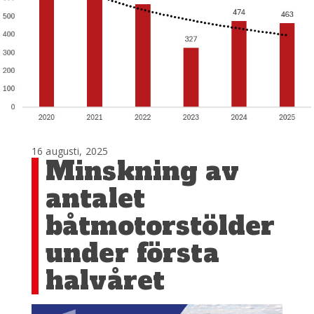
16 augusti, 2025
Minskning av
antalet
båtmotorstölder
under första
halvåret