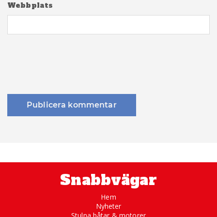
Webbplats
Snabbvägar
Hem
Nyheter
Stulna båtar & motorer