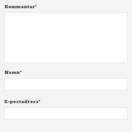
Kommentar
*
Namn
*
E-postadress
*