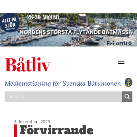
Navigat
av/på
4 december, 2025
Förvirrande