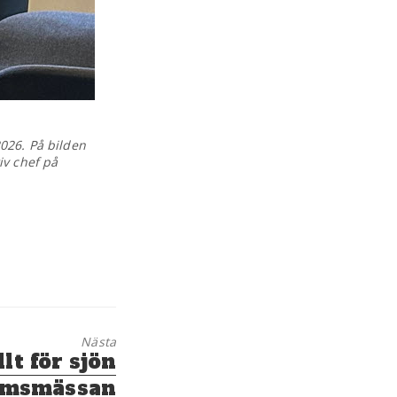
026. På bilden
iv chef på
Nästa
lt för sjön
lmsmässan