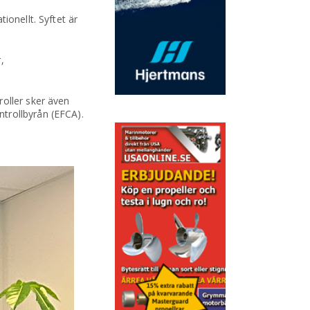
ionellt. Syftet är
,
roller sker även
trollbyrån (EFCA).