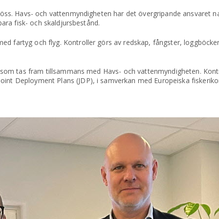
sjöss. Havs- och vattenmyndigheten har det övergripande ansvaret nat
lbara fisk- och skaldjursbestånd.
d fartyg och flyg. Kontroller görs av redskap, fångster, loggböcker
plan som tas fram tillsammans med Havs- och vattenmyndigheten. Kont
oint Deployment Plans (JDP), i samverkan med Europeiska fiskerikon