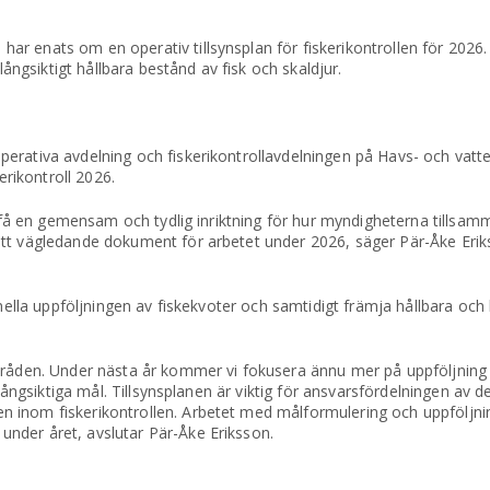
r enats om en operativ tillsynsplan för fiskerikontrollen för 2026.
långsiktigt hållbara bestånd av fisk och skaldjur.
perativa avdelning och fiskerikontrollavdelningen på Havs- och vat
erikontroll 2026.
t få en gemensam och tydlig inriktning för hur myndigheterna tillsamm
tt vägledande dokument för arbetet under 2026, säger Pär-Åke Erik
onella uppföljningen av fiskekvoter och samtidigt främja hållbara och 
områden. Under nästa år kommer vi fokusera ännu mer på uppföljning
 långsiktiga mål. Tillsynsplanen är viktig för ansvarsfördelningen av 
 inom fiskerikontrollen. Arbetet med målformulering och uppföljnin
nder året, avslutar Pär-Åke Eriksson.