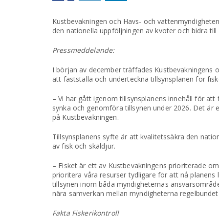
Kustbevakningen och Havs- och vattenmyndigheten ha
den nationella uppföljningen av kvoter och bidra till 
Pressmeddelande:
I början av december träffades Kustbevakningens o
att fastställa och underteckna tillsynsplanen för fisk
– Vi har gått igenom tillsynsplanens innehåll för at
synka och genomföra tillsynen under 2026. Det är e
på Kustbevakningen.
Tillsynsplanens syfte är att kvalitetssäkra den nati
av fisk och skaldjur.
– Fisket är ett av Kustbevakningens prioriterade 
prioritera våra resurser tydligare för att nå planens
tillsynen inom båda myndigheternas ansvarsområden
nära samverkan mellan myndigheterna regelbundet u
Fakta Fiskerikontroll