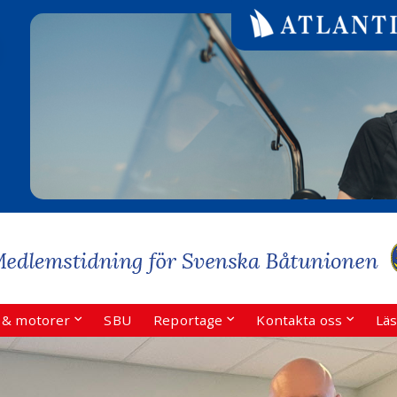
r & motorer
SBU
Reportage
Kontakta oss
Läs