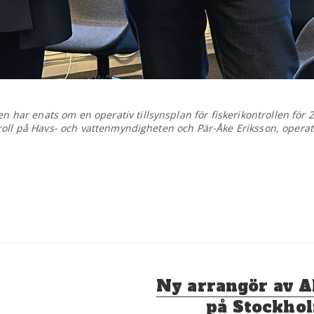
har enats om en operativ tillsynsplan för fiskerikontrollen för 2
troll på Havs- och vattenmyndigheten och Pär-Åke Eriksson, operat
Nästa
Ny arrangör av Al
inlägg:
på Stockho