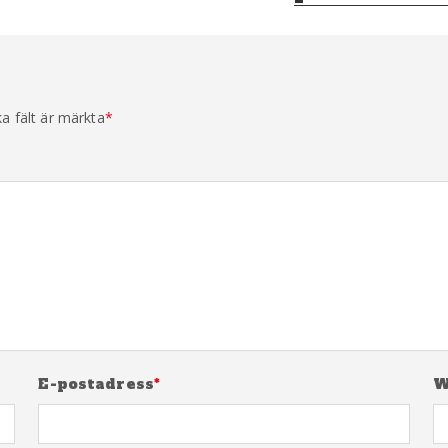
ka fält är märkta
*
E-postadress
*
W