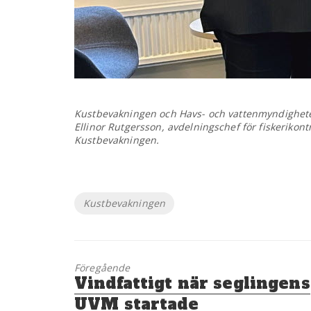
Kustbevakningen och Havs- och vattenmyndigheten 
Ellinor Rutgersson, avdelningschef för fiskerikon
Kustbevakningen.
Etiketter
Kustbevakningen
Föregående
Föregående
Vindfattigt när seglingens
inlägg:
UVM startade