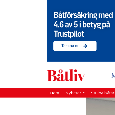
Hem
Nyheter
Stulna båta