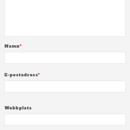
Namn
*
E-postadress
*
Webbplats