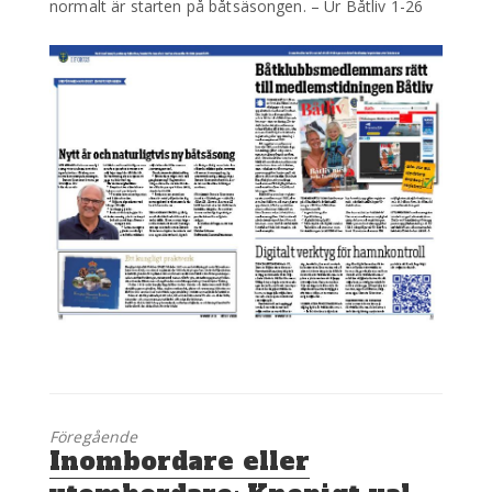
normalt är starten på båtsäsongen. – Ur Båtliv 1-26
Föregående
Föregående
Inombordare eller
inlägg: