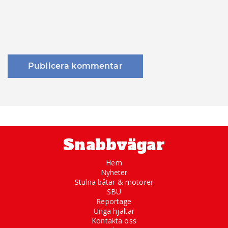
Snabbvägar
Hem
Nyheter
Stulna båtar & motorer
SBU
Reportage
Unga hjältar
Kontakta oss