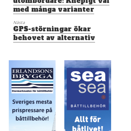
utombordare: Knepigt val
med många varianter
Nästa
Nästa
GPS-störningar ökar
inlägg:
behovet av alternativ