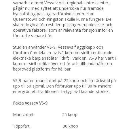
samarbete med Vessev och regionala intressenter,
pågår nu med syftet att undersöka hur framtida
hydrofoiling-passagerarförbindelser mellan
Queenstown och Kingston skulle kunna fungera. De
ska redogöra för restider, passagerarupplevelse och
operativa faktorer som är relevanta för sjön inför en
förstudie senare i år.
Studien använder VS-9, Vessevs flaggskepp och
förutom Candela en av två kommersiellt certifierade
elektriska bärplansbåtar i drift i världen. VS-9 har varit i
kommersiell trafik i över ett år och tillhandahåller en
beprövad plattform för hållbar.
VS-9 har en marschfart på 25 knop och en räckvidd på
upp till 50 sjömil. Den förbrukar upp till 90 % mindre
energi än ett traditionellt fartyg av liknande storlek.
Fakta Vessev VS-9
Marschfart: 25 knop
Toppfart: 30 knop