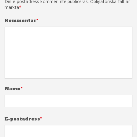
Din e-postadress kommer inte publiceras.
Obligatoriska fält är
märkta
*
Kommentar
*
Namn
*
E-postadress
*