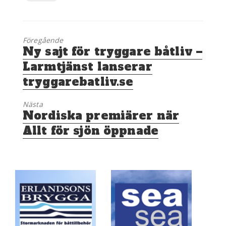
Föregående
Föregående
Ny sajt för tryggare båtliv –
inlägg:
Larmtjänst lanserar
tryggarebatliv.se
Nästa
Nästa
Nordiska premiärer när
inlägg:
Allt för sjön öppnade