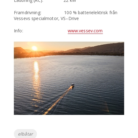
Laddning (AC): 22 kW
Framdrivning: 100 % batterielektrisk från
Vessevs specialmotor, VS–Drive
Info:
www.vessev.com
Etiketter
elbåtar