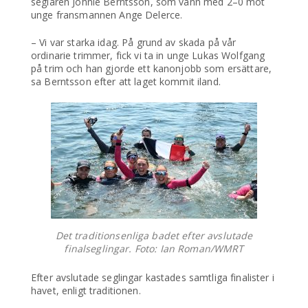
seglaren Johnie Berntsson, som vann med 2–0 mot
unge fransmannen Ange Delerce.
– Vi var starka idag. På grund av skada på vår
ordinarie trimmer, fick vi ta in unge Lukas Wolfgang
på trim och han gjorde ett kanonjobb som ersättare,
sa Berntsson efter att laget kommit iland.
Det traditionsenliga badet efter avslutade
finalseglingar. Foto: Ian Roman/WMRT
Efter avslutade seglingar kastades samtliga finalister i
havet, enligt traditionen.