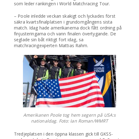
som leder rankingen i World Matchracing Tour.
– Poole inledde veckan skakigt och lyckades först
säkra kvartsfinalplatsen i grundomgångens sista
match. Idag hade amerikanerna dock fått ordning på
finjusteringarna och vann finalen övertygande. De
seglade sin båt riktigt fort idag, sa
matchracingexperten Mattias Rahm.
Amerikanen Poole tog hem segern på USA:s
nationaldag. Foto: Ian Roman/WMRT
Tredjeplatsen i den öppna klassen gick till GKSS-