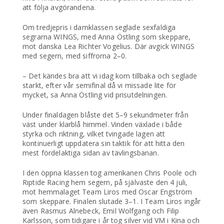
att följa avgörandena.
Om tredjepris i damklassen seglade sexfaldiga
segrarna WINGS, med Anna Östling som skeppare,
mot danska Lea Richter Vogelius. Där avgick WINGS
med segern, med siffrorna 2–0.
– Det kändes bra att vi idag kom tillbaka och seglade
starkt, efter vår semifinal då vi missade lite för
mycket, sa Anna Östling vid prisutdelningen.
Under finaldagen blåste det 5–9 sekundmeter från
väst under klarblå himmel. Vinden växlade i både
styrka och riktning, vilket tvingade lagen att
kontinuerligt uppdatera sin taktik för att hitta den
mest fördelaktiga sidan av tävlingsbanan.
I den öppna klassen tog amerikanen Chris Poole och
Riptide Racing hem segern, på självaste den 4 juli,
mot hemmalaget Team Liros med Oscar Engström
som skeppare. Finalen slutade 3–1. I Team Liros ingår
även Rasmus Alnebeck, Emil Wolfgang och Filip
Karlsson, som tidigare i år tog silver vid VM i Kina och