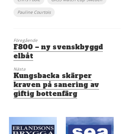
Pauline Courtois
Föregående
Föregående
F800 – ny svenskbyggd
inlägg:
elbåt
Nästa
Nästa
Kungsbacka skärper
inlägg:
kraven på sanering av
giftig bottenfärg