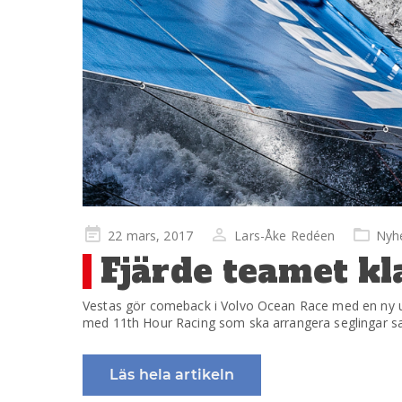
Publicerad
22 mars, 2017
Lars-Åke Redéen
Nyh
på
Fjärde teamet kl
Vestas gör comeback i Volvo Ocean Race med en ny 
med 11th Hour Racing som ska arrangera seglingar sa
Läs hela artikeln