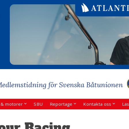
r & motorer
SBU
Reportage
Kontakta oss
Läs
our Racing