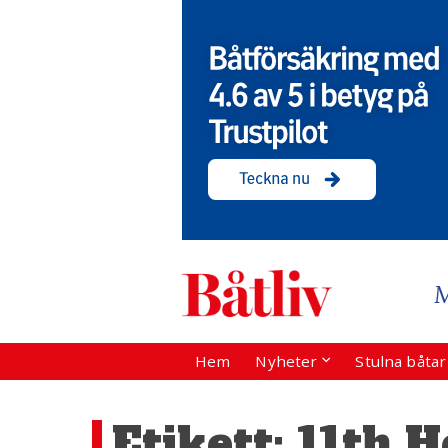
Hem
Nyheter
Stulna båta
Etikett:
11th H