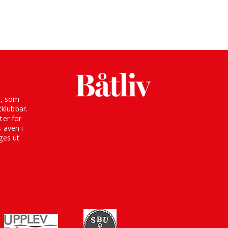
g, som
klubbar.
ter för
s även i
ges ut