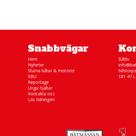
Snabbvägar
Kon
Hem
Båtliv
Nyheter
info@bat
Stulna båtar & motorer
Nilstorp
SBU
181 47 L
Reportage
Unga hjältar
Kontakta oss
Läs tidningen