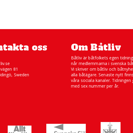
takta oss
Om Båtliv
Båtliv är båtfolkets egen tidnin
liv.se
når medlemmarna i svenska båt
svägen 81
Vi skriver om båtliv och båtnyhe
idingö, Sweden
alla båtägare. Senaste nytt finn
våra sociala kanaler. Tidningen 
med sex nummer per år.