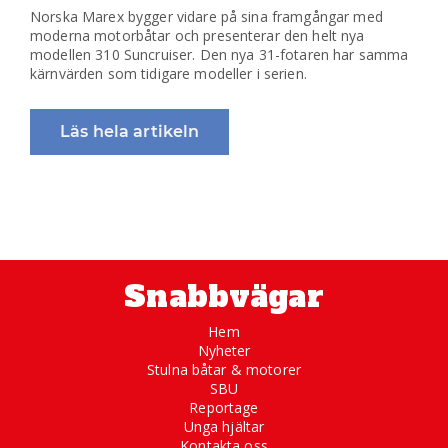
Norska Marex bygger vidare på sina framgångar med
moderna motorbåtar och presenterar den helt nya
modellen 310 Suncruiser. Den nya 31-fotaren har samma
kärnvärden som tidigare modeller i serien.
Läs hela artikeln
Snabbvägar
Hem
Nyheter
Stulna båtar & motorer
SBU
Reportage
Unga hjältar
Kontakta oss