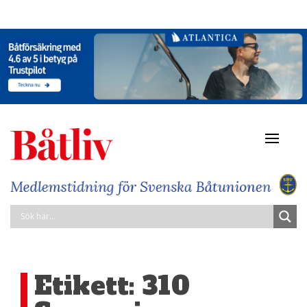
Navigat
av/på
Etikett:
310