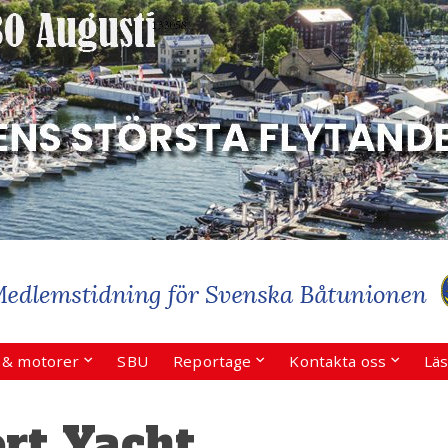
r & motorer
SBU
Reportage
Kontakta oss
Läs
rt Yacht