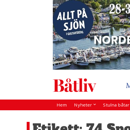
Hem
Nyheter
Stulna båta
Etikett:
74 Spo