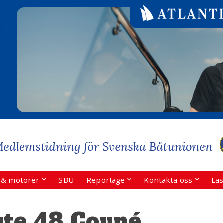
r & motorer
SBU
Reportage
Kontakta oss
Läs
ute 48 Coupé