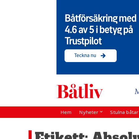
Hem
Nyheter
Stulna båta
Etikett:
Absol