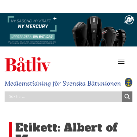
Navigat
av/på
Etikett:
Albert of