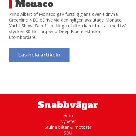
Monaco
Prins Albert of Monaco gav furstlig glans över eldrivna
Greenline NEO eDrive vid den nyligen avslutade Monaco
Yacht Show. Den 11 m långa elbåten kan utrustas med två
stycken 80 hk Torqeedo Deep Blue elektriska
utombordare.
Läs hela artikeln
Snabbvägar
Hem
Nyheter
Stulna båtar & motorer
SBU