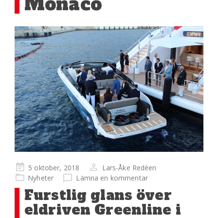
Monaco
Publicerad
5 oktober, 2018
Lars-Åke Redéen
på
Nyheter
Lämna en kommentar
Furstlig glans över
eldriven Greenline i