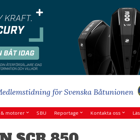
r & motorer
SBU
Reportage
Kontakta oss
Läs
N SCR 850