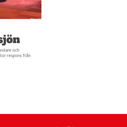
sjön
ändare och
stor respons från