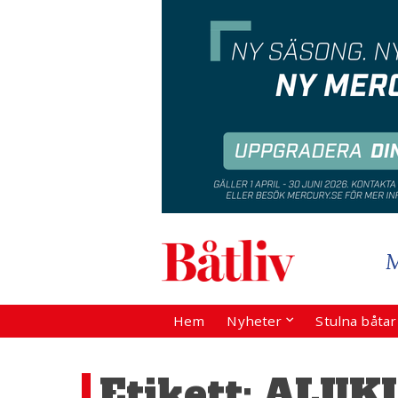
Hem
Nyheter
Stulna båta
Etikett:
ALUKI