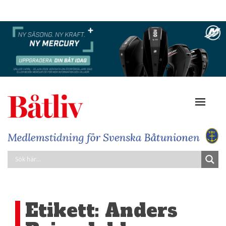
Navigat
av/på
Etikett:
Anders