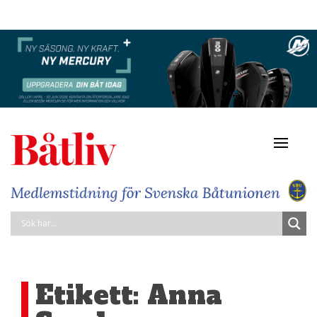
Navigat
av/på
Etikett:
Anna