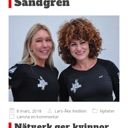
Sandgren
Publicerad
8 mars, 2018
Lars-Åke Redéen
Nyheter
på
Lämna en kommentar
Nätverk ger kvinnor