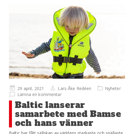
Publicerad
29 april, 2021
Lars-Åke Redéen
Nyheter
på
Lämna en kommentar
Baltic lanserar
samarbete med Bamse
och hans vänner
Baltic har fått sällskap av världens starkaste och snällaste