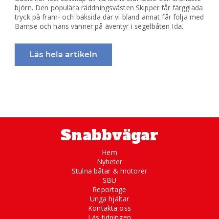
björn. Den populära räddningsvästen Skipper får färgglada
tryck på fram- och baksida där vi bland annat får följa med
Bamse och hans vänner på äventyr i segelbåten Ida.
Läs hela artikeln
Snabbvägar
Hem
Nyheter
Stulna båtar & motorer
SBU
Reportage
Unga hjältar
Kontakta oss
Läs tidningen