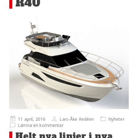
R40
Publicerad
11 april, 2016
Lars-Åke Redéen
Nyheter
på
Lämna en kommentar
Helt nya linjer i nya