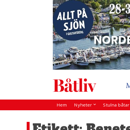
Hem
Nyheter
Stulna båta
Etikett:
Benet