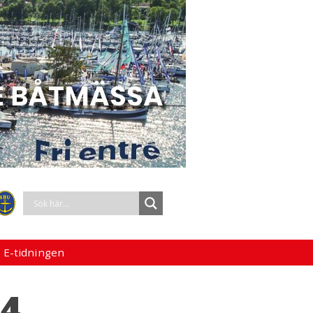
 E-tidningen
54