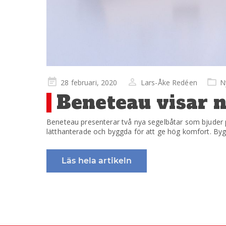
Publicerad
28 februari, 2020
Lars-Åke Redéen
N
på
Beneteau visar n
Beneteau presenterar två nya segelbåtar som bjuder p
lätthanterade och byggda för att ge hög komfort. Bygg
Läs hela artikeln