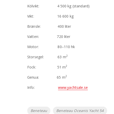
Kölvikt: 4 500 kg (standard)
Vikt: 16 600 kg
Bränsle: 400 liter
Vatten: 720 liter
Motor: 80–110 hk
2
Storsegel: 63 m
2
Fock: 51 m
2
Genua: 65 m
Info:
www.yachtsale.se
Etiketter
Beneteau
Beneteau Oceanis Yacht 54