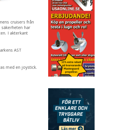
ens cruisers från
 säkerheten har
en. I akterkant
Harkens AST
as med en joystick.