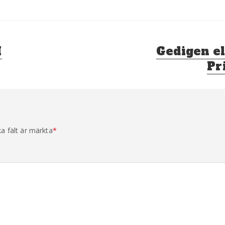
Nästa
M
Gedigen el
inlägg:
Pr
ka fält är märkta
*