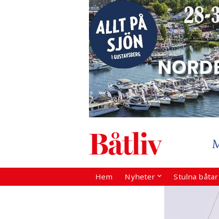
Hem
Nyheter
Stulna båta