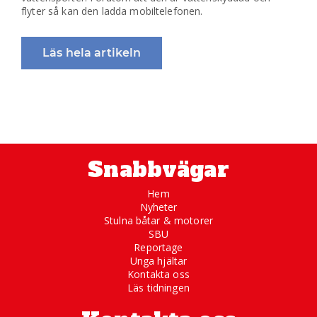
flyter så kan den ladda mobiltelefonen.
Läs hela artikeln
Snabbvägar
Hem
Nyheter
Stulna båtar & motorer
SBU
Reportage
Unga hjältar
Kontakta oss
Läs tidningen