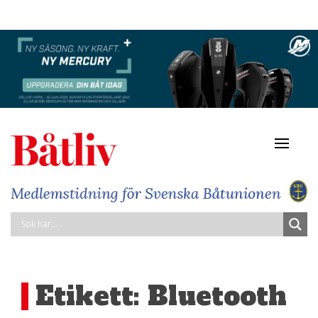
Navigat
av/på
Etikett:
Bluetooth