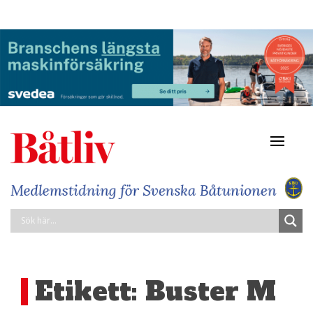
Navigat
av/på
Etikett:
Buster M