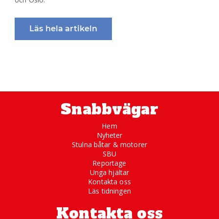
Läs hela artikeln
Snabbvägar
Hem
Nyheter
Stulna båtar & motorer
SBU
Reportage
Unga hjältar
Kontakta oss
Läs tidningen
Kontakta oss