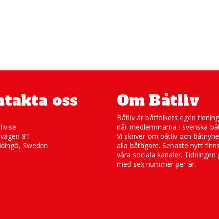
takta oss
Om Båtliv
Båtliv är båtfolkets egen tidnin
liv.se
når medlemmarna i svenska båt
svägen 81
Vi skriver om båtliv och båtnyhe
idingö, Sweden
alla båtägare. Senaste nytt finn
våra sociala kanaler. Tidningen 
med sex nummer per år.