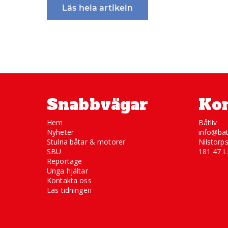
Läs hela artikeln
Snabbvägar
Kon
Hem
Båtliv
Nyheter
info@bat
Stulna båtar & motorer
Nilstorp
SBU
181 47 L
Reportage
Unga hjältar
Kontakta oss
Läs tidningen