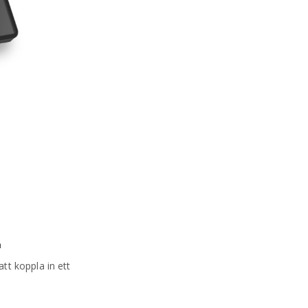
d
tt koppla in ett