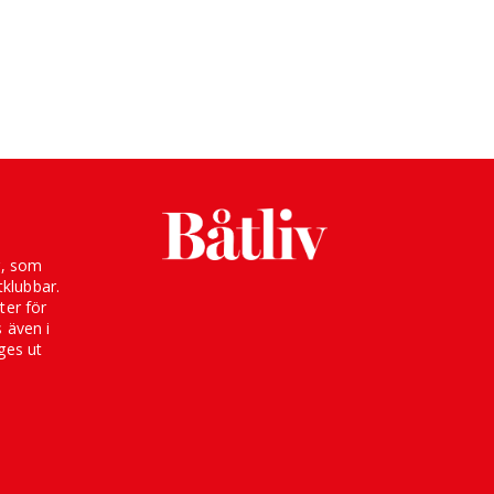
g, som
klubbar.
ter för
s även i
ges ut