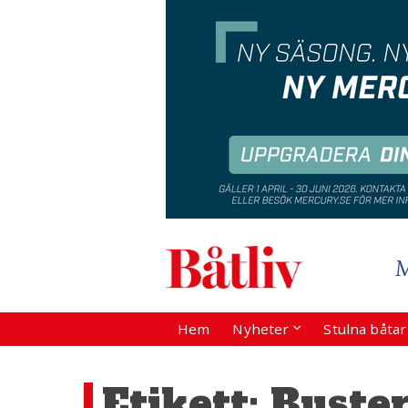
Hem
Nyheter
Stulna båta
Etikett:
Buster