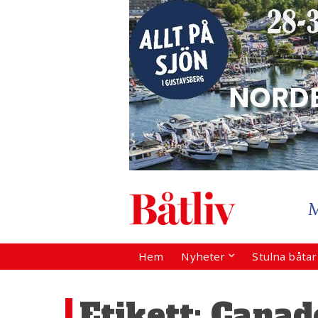
Hem
Nyheter
Stulna båta
Etikett:
Canad