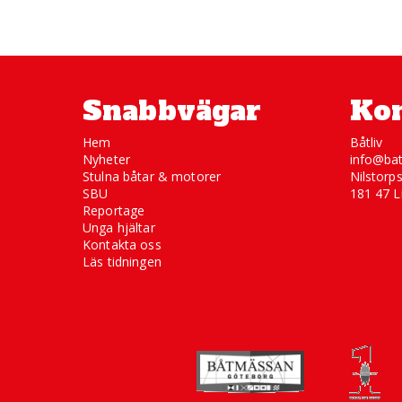
Snabbvägar
Kon
Hem
Båtliv
Nyheter
info@bat
Stulna båtar & motorer
Nilstorp
SBU
181 47 L
Reportage
Unga hjältar
Kontakta oss
Läs tidningen