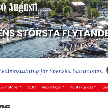
r & motorer
SBU
Reportage
Kontakta oss
Läs
os