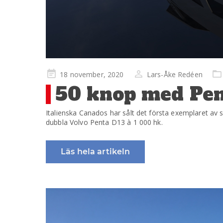
Publicerad
18 november, 2020
Lars-Åke Redéen
på
50 knop med Pen
Italienska Canados har sålt det första exemplaret av s
dubbla Volvo Penta D13 à 1 000 hk.
Läs hela artikeln