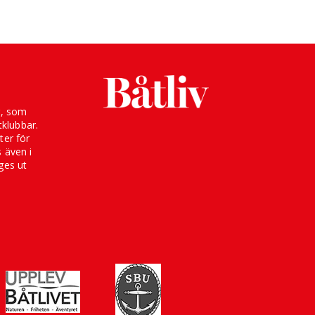
g, som
klubbar.
ter för
s även i
ges ut