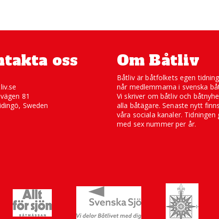
takta oss
Om Båtliv
Båtliv är båtfolkets egen tidnin
liv.se
når medlemmarna i svenska båt
svägen 81
Vi skriver om båtliv och båtnyhe
idingö, Sweden
alla båtägare. Senaste nytt finn
våra sociala kanaler. Tidningen 
med sex nummer per år.