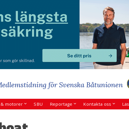
r & motorer
SBU
Reportage
Kontakta oss
Läs
boat