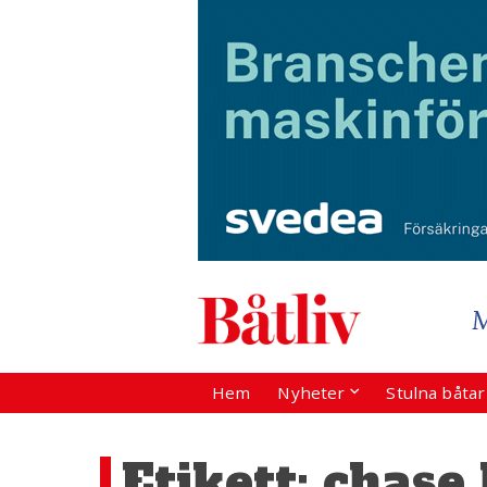
Hem
Nyheter
Stulna båta
Etikett:
chase 