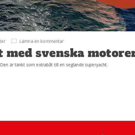
ter
Lämna en kommentar
at med svenska motore
en är tänkt som extrabåt till en seglande superyacht.