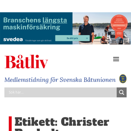
Navigat
av/på
Etikett:
Christer