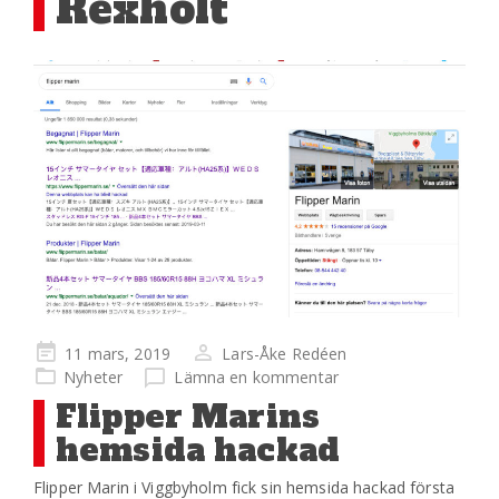
Rexholt
Publicerad
11 mars, 2019
Lars-Åke Redéen
på
Nyheter
Lämna en kommentar
Flipper Marins
hemsida hackad
Flipper Marin i Viggbyholm fick sin hemsida hackad första