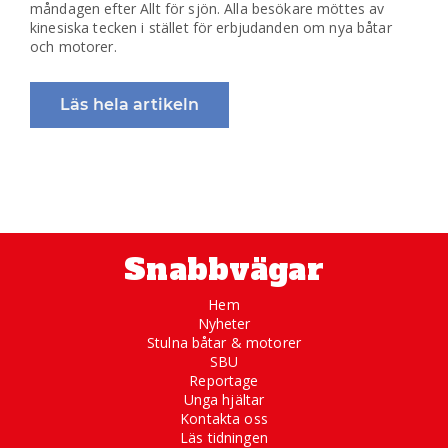
måndagen efter Allt för sjön. Alla besökare möttes av
kinesiska tecken i stället för erbjudanden om nya båtar
och motorer.
Läs hela artikeln
Snabbvägar
Hem
Nyheter
Stulna båtar & motorer
SBU
Reportage
Unga hjältar
Kontakta oss
Läs tidningen