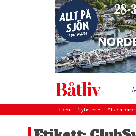
Hem
Nyheter
Stulna båta
Etikett:
ClubS