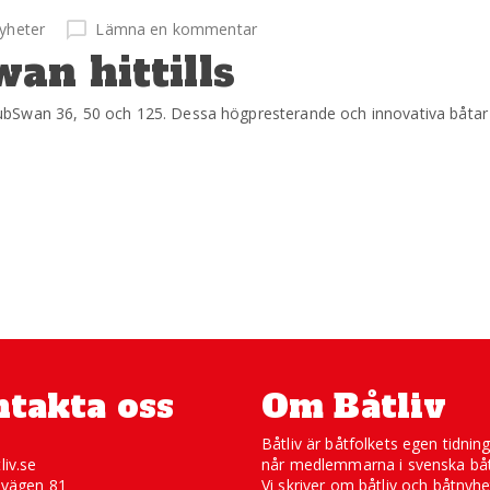
yheter
Lämna en kommentar
an hittills
ubSwan 36, 50 och 125. Dessa högpresterande och innovativa båtar
takta oss
Om Båtliv
Båtliv är båtfolkets egen tidnin
liv.se
når medlemmarna i svenska båt
svägen 81
Vi skriver om båtliv och båtnyhe