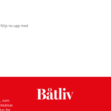
 följs nu upp med
g, som
klubbar.
ter för