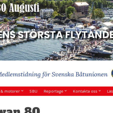
r & motorer
SBU
Reportage
Kontakta oss
Läs
wan 80