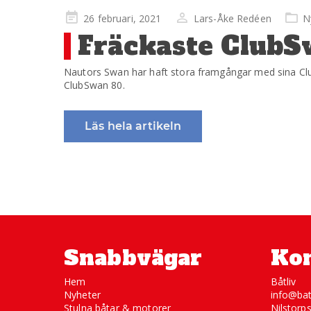
Publicerad
26 februari, 2021
Lars-Åke Redéen
N
på
Fräckaste ClubSw
Nautors Swan har haft stora framgångar med sina Cl
ClubSwan 80.
Läs hela artikeln
Snabbvägar
Kon
Hem
Båtliv
Nyheter
info@bat
Stulna båtar & motorer
Nilstorp