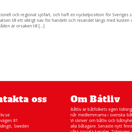
ionell och regional sjöfart, och haft en nyckelposition för Sveriges 
platsen till ett viktigt nav för handeln och resandet längs med kuste
den är orsaken till […]
takta oss
Om Båtliv
Båtliv är båtfolkets egen tidnin
liv.se
når medlemmarna i svenska båt
svägen 81
Vi skriver om båtliv och båtnyhe
idingö, Sweden
alla båtägare. Senaste nytt finn
våra sociala kanaler. Tidningen 