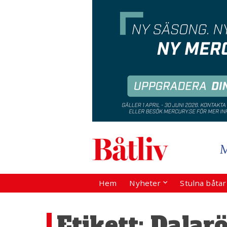
Hem
Nyheter
Stulna båta
Etikett:
Dalar