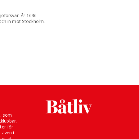
sjöförsvar. År 1636
n och in mot Stockholm.
g, som
klubbar.
ter för
s även i
ges ut