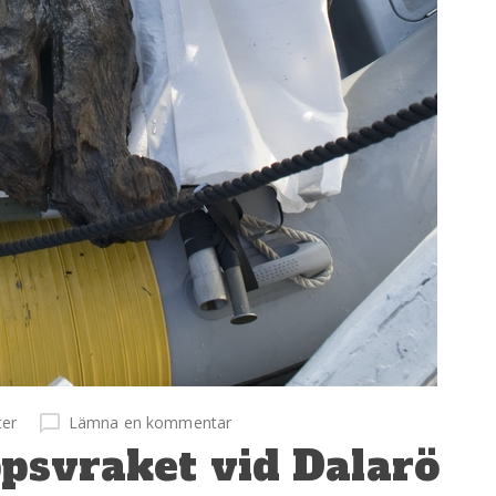
ter
Lämna en kommentar
ppsvraket vid Dalarö