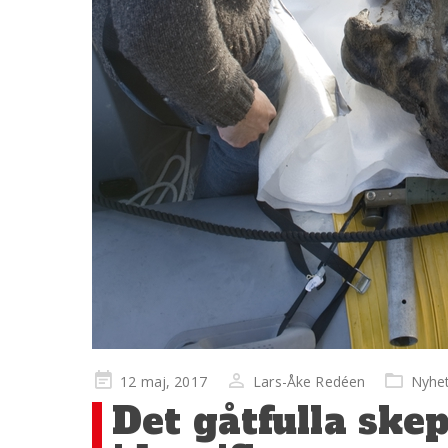
Publicerad
12 maj, 2017
Lars-Åke Redéen
Nyhe
på
Det gåtfulla ske