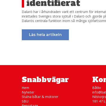
identifierat
Dalarö har i århundraden varit ett centrum för internat
inrättades Sveriges stora sjötull i Dalarö och gjorde 
Dalarös centrala funktion inom så många sjöfartsområ
Läs hela artikeln
Snabbvägar
Kon
Hem
Båtliv
Nyheter
info@bat
Stulna båtar & motorer
Nilstorp
SBU
181 47 L
Reportage