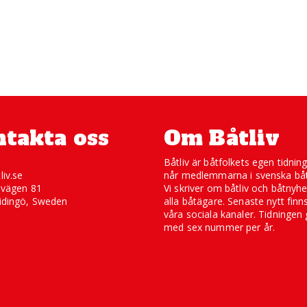
takta oss
Om Båtliv
Båtliv är båtfolkets egen tidnin
liv.se
når medlemmarna i svenska båt
svägen 81
Vi skriver om båtliv och båtnyhe
idingö, Sweden
alla båtägare. Senaste nytt finn
våra sociala kanaler. Tidningen 
med sex nummer per år.