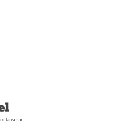
el
om lanserar