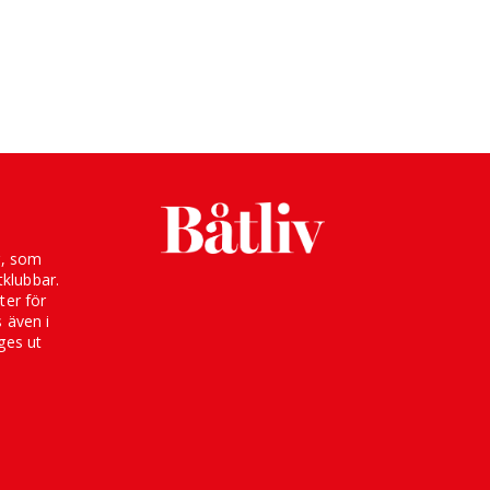
g, som
klubbar.
ter för
s även i
ges ut