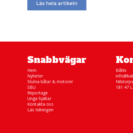
Läs hela artikeln
Snabbvägar
Kon
Hem
Båtliv
Nyheter
info@bat
Stulna båtar & motorer
Nilstorp
SBU
181 47 L
Reportage
Unga hjältar
Kontakta oss
Läs tidningen