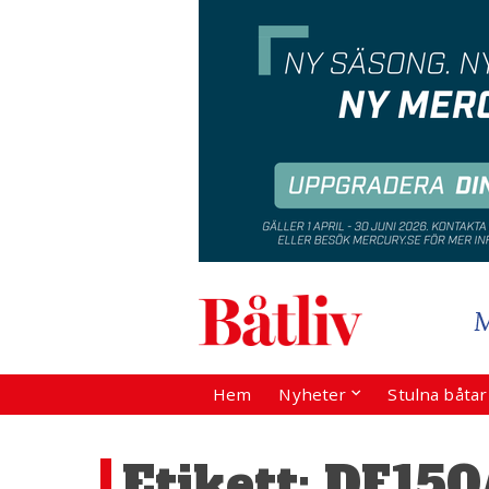
Hem
Nyheter
Stulna båta
Etikett:
DF150