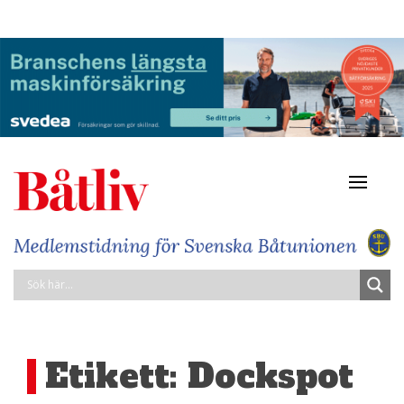
Navigat
av/på
Etikett:
Dockspot