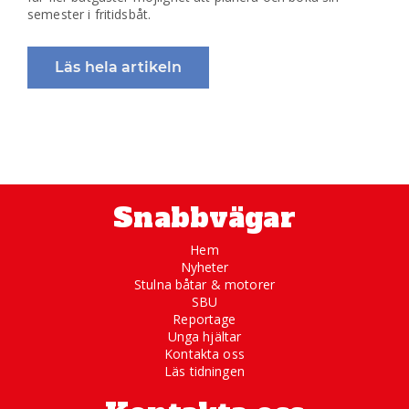
semester i fritidsbåt.
Läs hela artikeln
Snabbvägar
Hem
Nyheter
Stulna båtar & motorer
SBU
Reportage
Unga hjältar
Kontakta oss
Läs tidningen