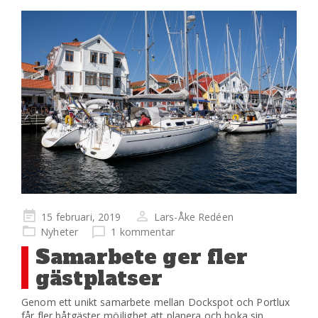
Publicerad
15 februari, 2019
Lars-Åke Redéen
på
Nyheter
1 kommentar
Samarbete ger fler
gästplatser
Genom ett unikt samarbete mellan Dockspot och Portlux
får fler båtgäster möjlighet att planera och boka sin