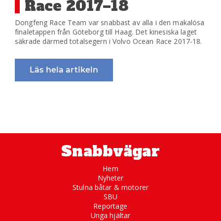
Race 2017–18
Dongfeng Race Team var snabbast av alla i den makalösa
finaletappen från Göteborg till Haag. Det kinesiska laget
säkrade därmed totalsegern i Volvo Ocean Race 2017-18.
Läs hela artikeln
Snabbvägar
Hem
Nyheter
Stulna båtar & motorer
SBU
Reportage
Unga hjältar