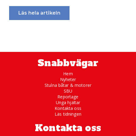
Läs hela artikeln
Snabbvägar
Hem
Nyheter
Stulna båtar & motorer
SBU
Reportage
Unga hjältar
Kontakta oss
Läs tidningen
Kontakta oss