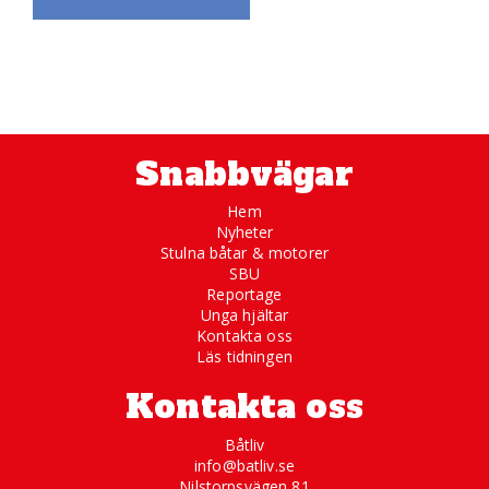
Snabbvägar
Hem
Nyheter
Stulna båtar & motorer
SBU
Reportage
Unga hjältar
Kontakta oss
Läs tidningen
Kontakta oss
Båtliv
info@batliv.se
Nilstorpsvägen 81