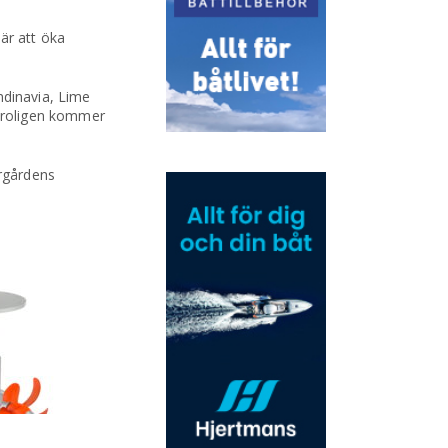
är att öka
ndinavia, Lime
Troligen kommer
rgårdens