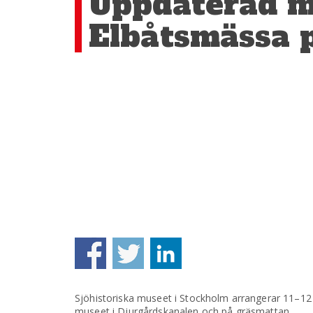
Uppdaterad me
Elbåtsmässa p
Sjöhistoriska museet i Stockholm arrangerar 11–12
museet i Djurgårdskanalen och på gräsmattan.