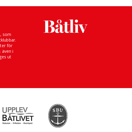
g, som
klubbar.
ter för
s även i
ges ut