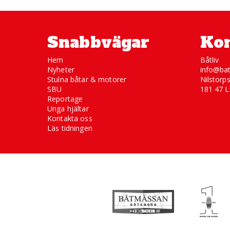
Snabbvägar
Kon
Hem
Båtliv
Nyheter
info@bat
Stulna båtar & motorer
Nilstorp
SBU
181 47 L
Reportage
Unga hjältar
Kontakta oss
Läs tidningen