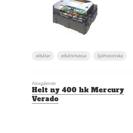
Etiketter
elbåtar
elbåtsmässa
Sjöhistoriska
Föregående
Föregående
Helt ny 400 hk Mercury
inlägg:
Verado