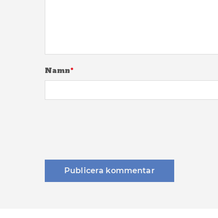
Namn
*