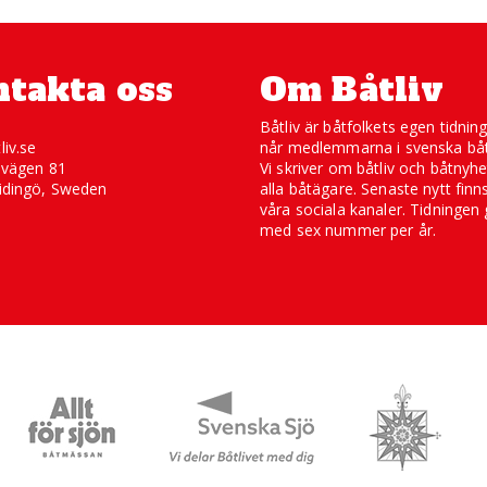
takta oss
Om Båtliv
Båtliv är båtfolkets egen tidnin
liv.se
når medlemmarna i svenska båt
svägen 81
Vi skriver om båtliv och båtnyhe
idingö, Sweden
alla båtägare. Senaste nytt finn
våra sociala kanaler. Tidningen 
med sex nummer per år.