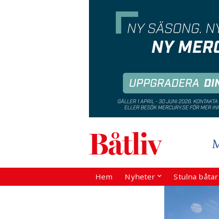
Hem
Nyheter
Stulna båta