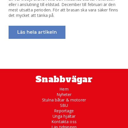
eller i anslutning till eldstad. December till februari är den
mest utsatta perioden. För att brasan ska vara säker finns
det mycket att tänka på.
Läs hela artikeln
Snabbvägar
Hem
Nyheter
Stulna båtar & motorer
SBU
Reportage
Unga hjältar
Kontakta oss
Läs tidningen