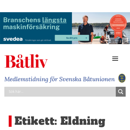
Navigat
av/på
Etikett:
Eldning