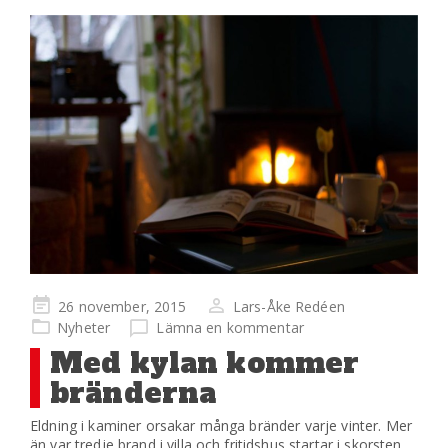
Publicerad
26 november, 2015
Lars-Åke Redéen
på
Nyheter
Lämna en kommentar
Med kylan kommer
bränderna
Eldning i kaminer orsakar många bränder varje vinter. Mer
än var tredje brand i villa och fritidshus startar i skorsten