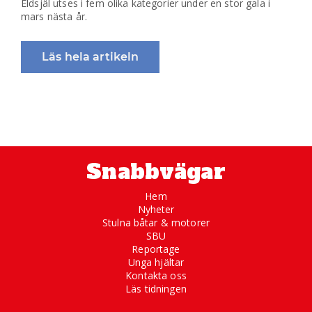
Eldsjäl utses i fem olika kategorier under en stor gala i
mars nästa år.
Läs hela artikeln
Snabbvägar
Hem
Nyheter
Stulna båtar & motorer
SBU
Reportage
Unga hjältar
Kontakta oss
Läs tidningen