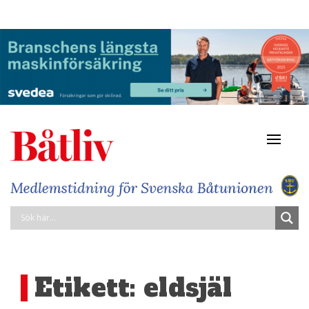
Navigat
av/på
Etikett:
eldsjäl