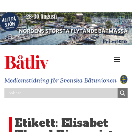
Navigat
av/på
Etikett:
Elisabet