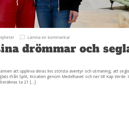
Nyheter
Lämna en kommentar
sina drömmar och segl
ännen att uppleva deras livs största äventyr och utmaning, att segl
glats ifrån Split, Kroatien genom Medelhavet och ner till Kap Verde
 beräknas ta 21 […]