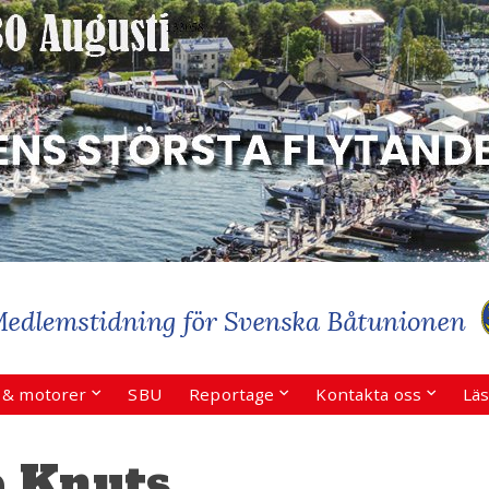
r & motorer
SBU
Reportage
Kontakta oss
Läs
e Knuts