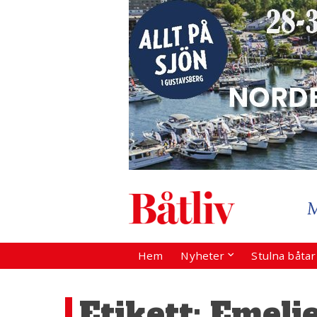
Hem
Nyheter
Stulna båta
Etikett:
Emeli