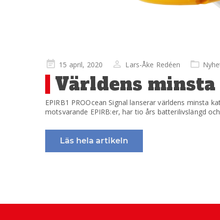
Publicerad
15 april, 2020
Lars-Åke Redéen
Nyhe
på
Världens minst
EPIRB1 PROOcean Signal lanserar världens minsta k
motsvarande EPIRB:er, har tio års batterilivslängd oc
Läs hela artikeln