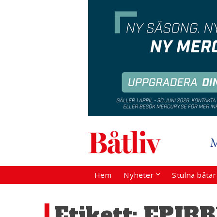
Hem
Nyheter
Stulna båta
Etikett:
EPIRB