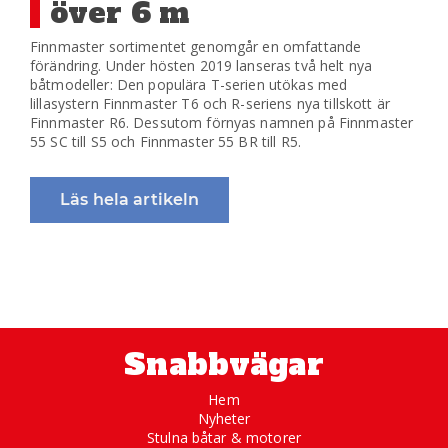
över 6 m
Finnmaster sortimentet genomgår en omfattande
förändring. Under hösten 2019 lanseras två helt nya
båtmodeller: Den populära T-serien utökas med
lillasystern Finnmaster T6 och R-seriens nya tillskott är
Finnmaster R6. Dessutom förnyas namnen på Finnmaster
55 SC till S5 och Finnmaster 55 BR till R5.
Läs hela artikeln
Snabbvägar
Hem
Nyheter
Stulna båtar & motorer