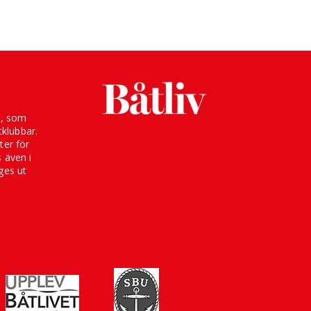
g, som
klubbar.
ter för
s även i
ges ut