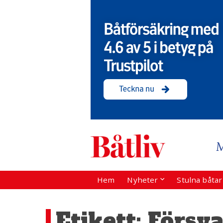
Hem
Nyheter
Stulna båta
Etikett:
Försv