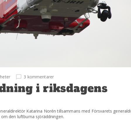
heter
3 kommentarer
dning i riksdagens
neraldirektör Katarina Norén tillsammans med Försvarets generaldire
t om den luftburna sjöräddningen.