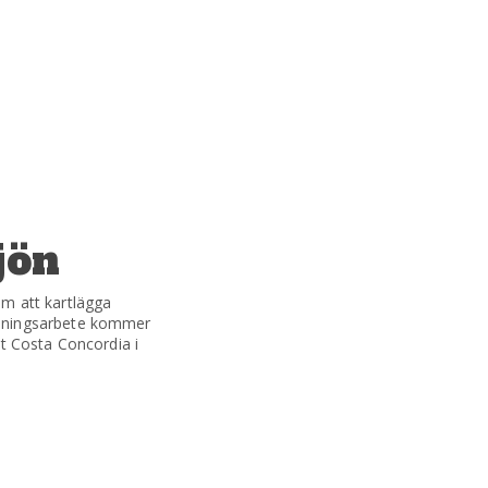
jön
m att kartlägga
ddningsarbete kommer
et Costa Concordia i