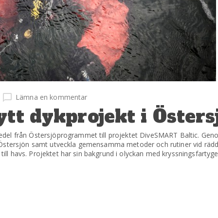
Lämna en kommentar
ytt dykprojekt i Östers
del från Östersjöprogrammet till projektet DiveSMART Baltic. Geno
t Östersjön samt utveckla gemensamma metoder och rutiner vid rä
 till havs. Projektet har sin bakgrund i olyckan med kryssningsfartyg