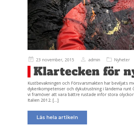
Publicerad
23 november, 2015
admin
Nyheter
på
Klartecken för n
Kustbevakningen och Försvarsmakten har beviljats me
dykerikompetenser och dykutrustning i länderna run
vi framöver att vara bättre rustade inför stora olyckor
Italien 2012. […]
Läs hela artikeln