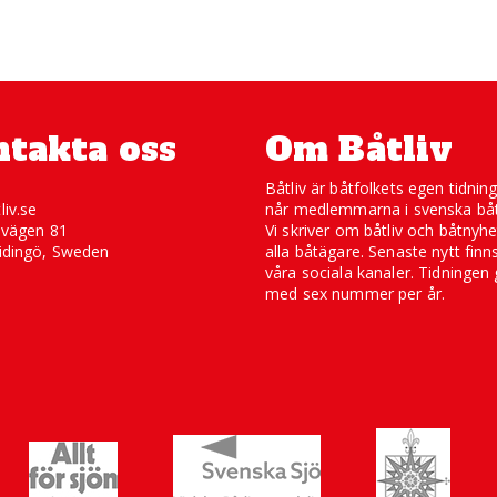
takta oss
Om Båtliv
Båtliv är båtfolkets egen tidnin
liv.se
når medlemmarna i svenska båt
svägen 81
Vi skriver om båtliv och båtnyhe
idingö, Sweden
alla båtägare. Senaste nytt finn
våra sociala kanaler. Tidningen 
med sex nummer per år.