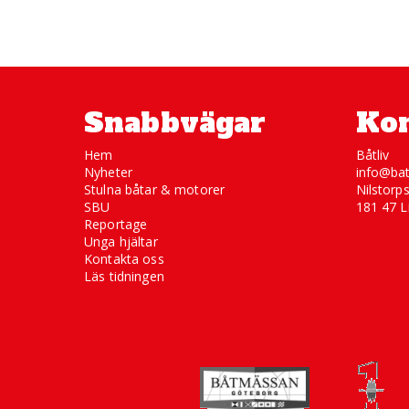
Snabbvägar
Kon
Hem
Båtliv
Nyheter
info@bat
Stulna båtar & motorer
Nilstorp
SBU
181 47 L
Reportage
Unga hjältar
Kontakta oss
Läs tidningen