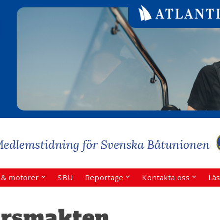
r & motorer
SBU
Reportage
Kontakta oss
Läs
arsmakten